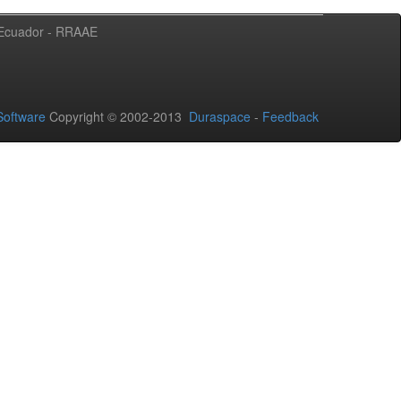
l Ecuador - RRAAE
oftware
Copyright © 2002-2013
Duraspace
-
Feedback