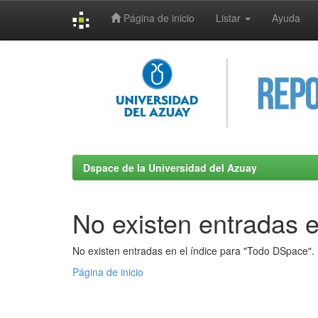
Página de inicio
Listar
Ayuda
Skip
navigation
Dspace de la Universidad del Azuay
No existen entradas e
No existen entradas en el índice para "Todo DSpace".
Página de inicio