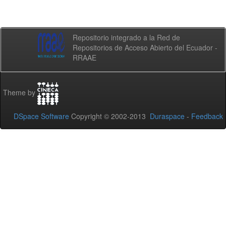
Repositorio integrado a la Red de
Repositorios de Acceso Abierto del Ecuador -
RRAAE
Theme by
DSpace Software
Copyright © 2002-2013
Duraspace
-
Feedback