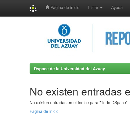
Página de inicio
Listar
Ayuda
Skip
navigation
Dspace de la Universidad del Azuay
No existen entradas e
No existen entradas en el índice para "Todo DSpace".
Página de inicio