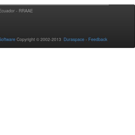
l Ecuador - RRAAE
oftware
Copyright © 2002-2013
Duraspace
-
Feedback