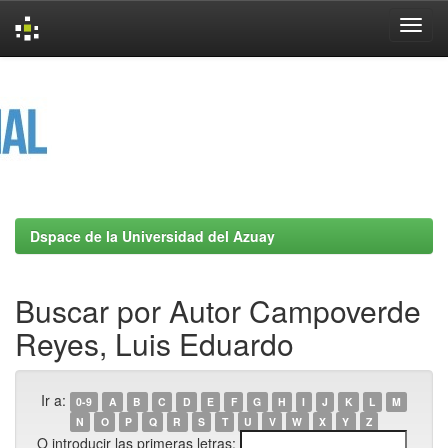
Skip
navigation
Dspace de la Universidad del Azuay
Buscar por Autor Campoverde
Reyes, Luis Eduardo
Ir a:
0-9
A
B
C
D
E
F
G
H
I
J
K
L
M
N
O
P
Q
R
S
T
U
V
W
X
Y
Z
O introducir las primeras letras: