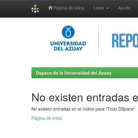
Página de inicio
Listar
Ayuda
Skip
navigation
Dspace de la Universidad del Azuay
No existen entradas e
No existen entradas en el índice para "Todo DSpace".
Página de inicio