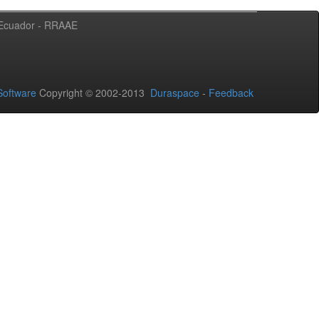
l Ecuador - RRAAE
oftware
Copyright © 2002-2013
Duraspace
-
Feedback