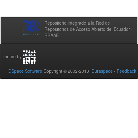
Repositorio integrado a la Red de
Repositorios de Acceso Abierto del Ecuador -
RRAAE
Theme by
DSpace Software
Copyright © 2002-2013
Duraspace
-
Feedback