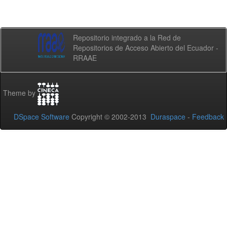
Repositorio integrado a la Red de
Repositorios de Acceso Abierto del Ecuador -
RRAAE
Theme by
DSpace Software
Copyright © 2002-2013
Duraspace
-
Feedback