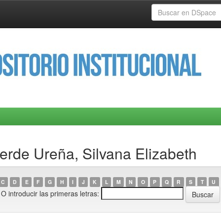
rde Ureña, Silvana Elizabeth
C
D
E
F
G
H
I
J
K
L
M
N
O
P
Q
R
S
T
U
O introducir las primeras letras: