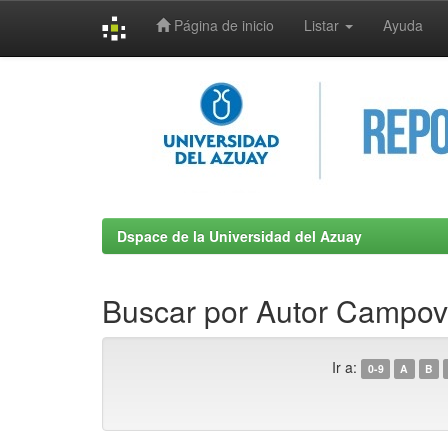
Página de inicio
Listar
Ayuda
Skip
navigation
Dspace de la Universidad del Azuay
Buscar por Autor Campove
Ir a:
0-9
A
B