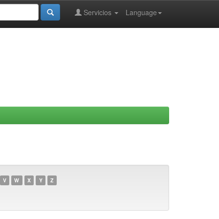
Servicios
Language
V
W
X
Y
Z