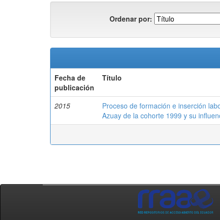
Ordenar por:
Fecha de
Título
publicación
2015
Proceso de formación e inserción labo
Azuay de la cohorte 1999 y su influe