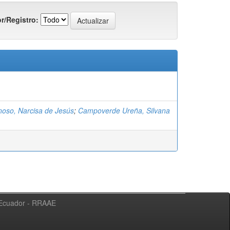
r/Registro:
noso, Narcisa de Jesús
;
Campoverde Ureña, Silvana
l Ecuador - RRAAE