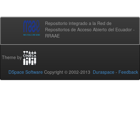
Repositorio integrado a la Red de
Repositorios de Acceso Abierto del Ecuador -
RRAAE
Theme by
DSpace Software
Copyright © 2002-2013
Duraspace
-
Feedback