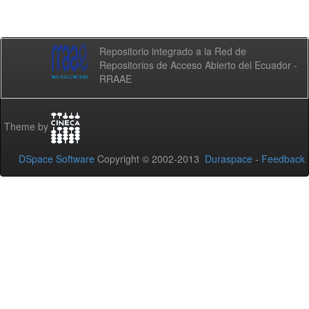
Repositorio integrado a la Red de
Repositorios de Acceso Abierto del Ecuador -
RRAAE
Theme by
DSpace Software
Copyright © 2002-2013
Duraspace
-
Feedback