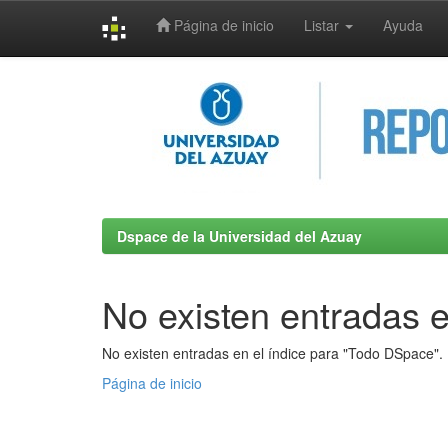
Página de inicio
Listar
Ayuda
Skip
navigation
Dspace de la Universidad del Azuay
No existen entradas e
No existen entradas en el índice para "Todo DSpace".
Página de inicio