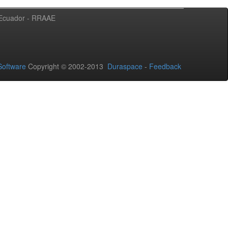
l Ecuador - RRAAE
oftware
Copyright © 2002-2013
Duraspace
-
Feedback