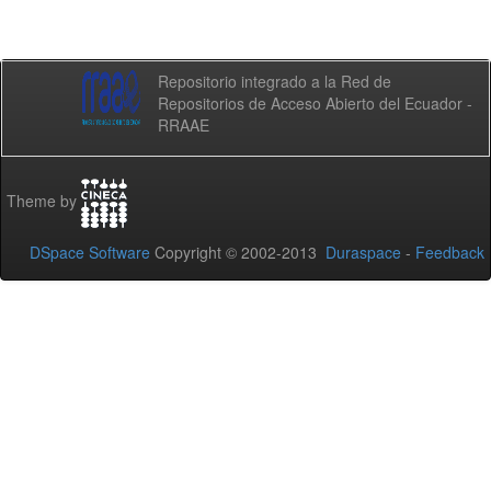
Repositorio integrado a la Red de
Repositorios de Acceso Abierto del Ecuador -
RRAAE
Theme by
DSpace Software
Copyright © 2002-2013
Duraspace
-
Feedback