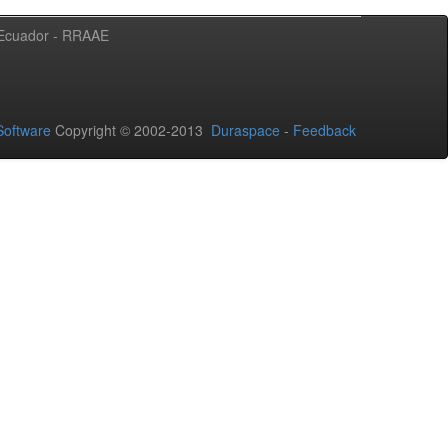
l Ecuador - RRAAE
oftware
Copyright © 2002-2013
Duraspace
-
Feedback