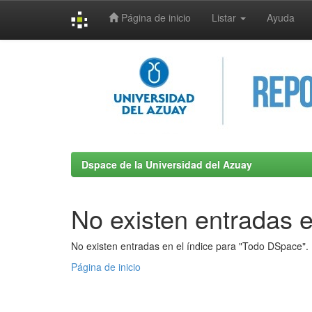
Página de inicio
Listar
Ayuda
Skip
navigation
Dspace de la Universidad del Azuay
No existen entradas e
No existen entradas en el índice para "Todo DSpace".
Página de inicio