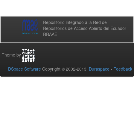
Repositorio integrado a la Red de
Repositorios de Acceso Abierto del Ecuador -
RRAAE
Theme by
DSpace Software
Copyright © 2002-2013
Duraspace
-
Feedback