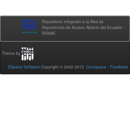
Repositorio integrado a la Red de
Repositorios de Acceso Abierto del Ecuador -
RRAAE
Theme by
DSpace Software
Copyright © 2002-2013
Duraspace
-
Feedback