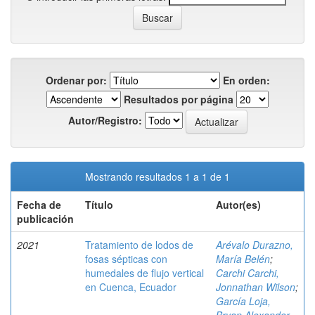
Ordenar por:
En orden:
Resultados por página
Autor/Registro:
Mostrando resultados 1 a 1 de 1
Fecha de
Título
Autor(es)
publicación
2021
Tratamiento de lodos de
Arévalo Durazno,
fosas sépticas con
María Belén
;
humedales de flujo vertical
Carchi Carchi,
en Cuenca, Ecuador
Jonnathan Wilson
;
García Loja,