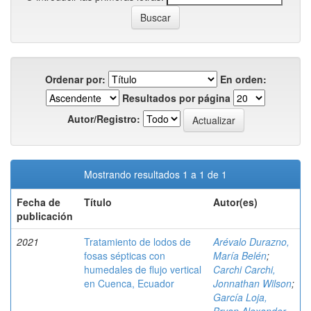
Ordenar por:
En orden:
Resultados por página
Autor/Registro:
Mostrando resultados 1 a 1 de 1
Fecha de
Título
Autor(es)
publicación
2021
Tratamiento de lodos de
Arévalo Durazno,
fosas sépticas con
María Belén
;
humedales de flujo vertical
Carchi Carchi,
en Cuenca, Ecuador
Jonnathan Wilson
;
García Loja,