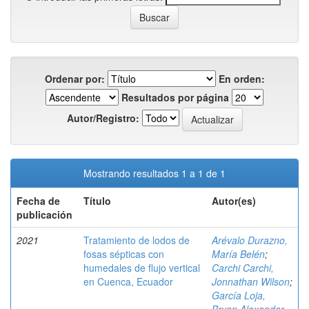
Ordenar por:
En orden:
Resultados por página
Autor/Registro:
Mostrando resultados 1 a 1 de 1
Fecha de
Título
Autor(es)
publicación
2021
Tratamiento de lodos de
Arévalo Durazno,
fosas sépticas con
María Belén
;
humedales de flujo vertical
Carchi Carchi,
en Cuenca, Ecuador
Jonnathan Wilson
;
García Loja,