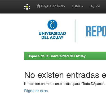
Página de inicio
Listar
Ayuda
Skip
navigation
Dspace de la Universidad del Azuay
No existen entradas e
No existen entradas en el índice para "Todo DSpace".
Página de inicio