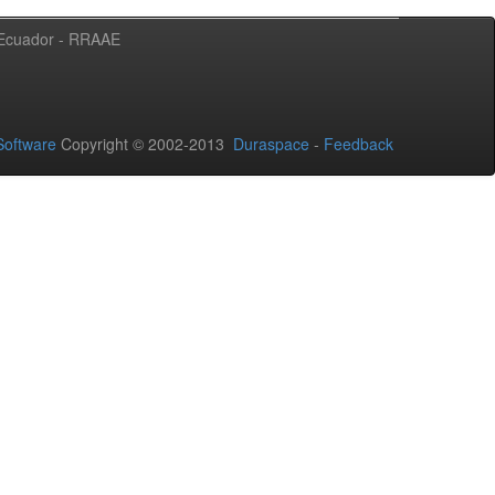
l Ecuador - RRAAE
oftware
Copyright © 2002-2013
Duraspace
-
Feedback