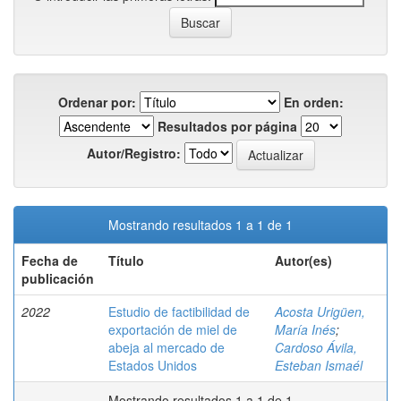
Ordenar por:
En orden:
Resultados por página
Autor/Registro:
Mostrando resultados 1 a 1 de 1
Fecha de
Título
Autor(es)
publicación
2022
Estudio de factibilidad de
Acosta Urigüen,
exportación de miel de
María Inés
;
abeja al mercado de
Cardoso Ávila,
Estados Unidos
Esteban Ismaél
Mostrando resultados 1 a 1 de 1