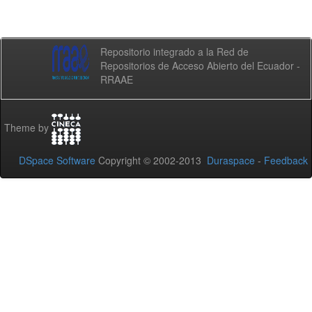
Repositorio integrado a la Red de
Repositorios de Acceso Abierto del Ecuador -
RRAAE
Theme by
DSpace Software
Copyright © 2002-2013
Duraspace
-
Feedback