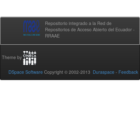
Repositorio integrado a la Red de
Repositorios de Acceso Abierto del Ecuador -
RRAAE
Theme by
DSpace Software
Copyright © 2002-2013
Duraspace
-
Feedback