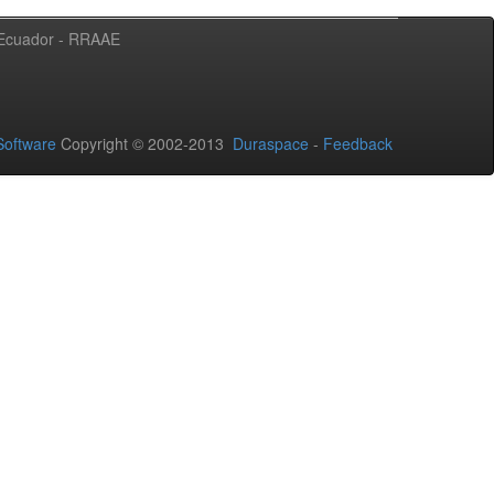
l Ecuador - RRAAE
oftware
Copyright © 2002-2013
Duraspace
-
Feedback