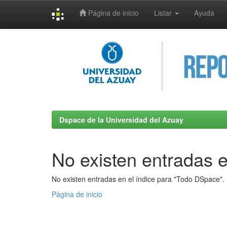
Página de inicio
Listar
Ayuda
Skip
navigation
Dspace de la Universidad del Azuay
No existen entradas e
No existen entradas en el índice para "Todo DSpace".
Página de inicio