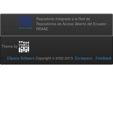
Repositorio integrado a la Red de
Repositorios de Acceso Abierto del Ecuador -
RRAAE
Theme by
DSpace Software
Copyright © 2002-2013
Duraspace
-
Feedback