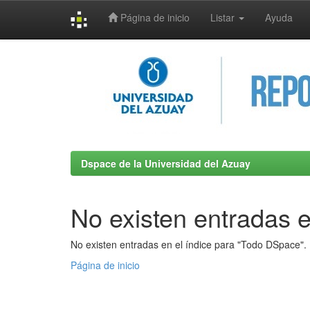
Página de inicio
Listar
Ayuda
Skip
navigation
Dspace de la Universidad del Azuay
No existen entradas e
No existen entradas en el índice para "Todo DSpace".
Página de inicio