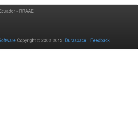
l Ecuador - RRAAE
oftware
Copyright © 2002-2013
Duraspace
-
Feedback