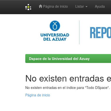
Página de inicio
Listar
Ayuda
Skip
navigation
Dspace de la Universidad del Azuay
No existen entradas e
No existen entradas en el índice para "Todo DSpace".
Página de inicio