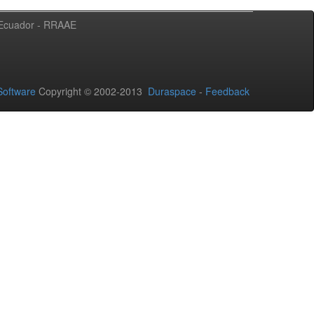
l Ecuador - RRAAE
oftware
Copyright © 2002-2013
Duraspace
-
Feedback