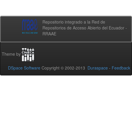
Repositorio integrado a la Red de
Repositorios de Acceso Abierto del Ecuador -
RRAAE
Theme by
DSpace Software
Copyright © 2002-2013
Duraspace
-
Feedback