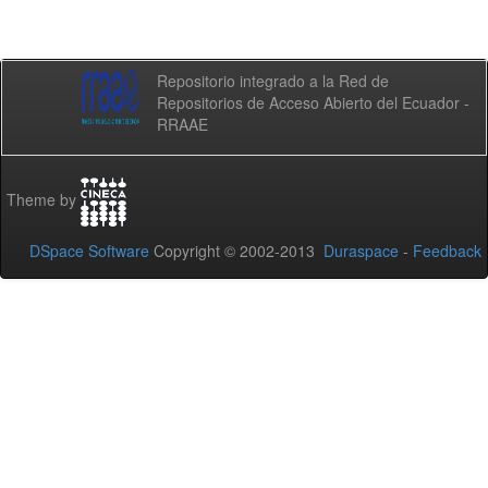
Repositorio integrado a la Red de
Repositorios de Acceso Abierto del Ecuador -
RRAAE
Theme by
DSpace Software
Copyright © 2002-2013
Duraspace
-
Feedback