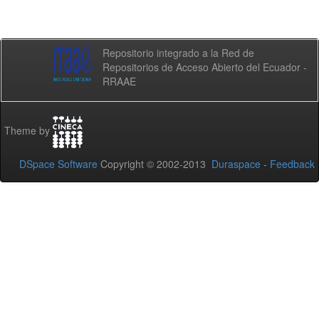
Repositorio integrado a la Red de
Repositorios de Acceso Abierto del Ecuador -
RRAAE
Theme by
DSpace Software
Copyright © 2002-2013
Duraspace
-
Feedback