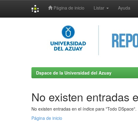
Página de inicio
Listar
Ayuda
Skip
navigation
Dspace de la Universidad del Azuay
No existen entradas e
No existen entradas en el índice para "Todo DSpace".
Página de inicio