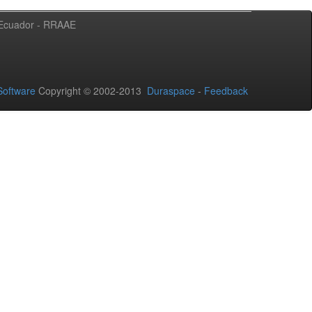
l Ecuador - RRAAE
oftware
Copyright © 2002-2013
Duraspace
-
Feedback