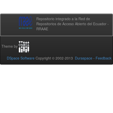
Repositorio integrado a la Red de
Repositorios de Acceso Abierto del Ecuador -
RRAAE
Theme by
DSpace Software
Copyright © 2002-2013
Duraspace
-
Feedback