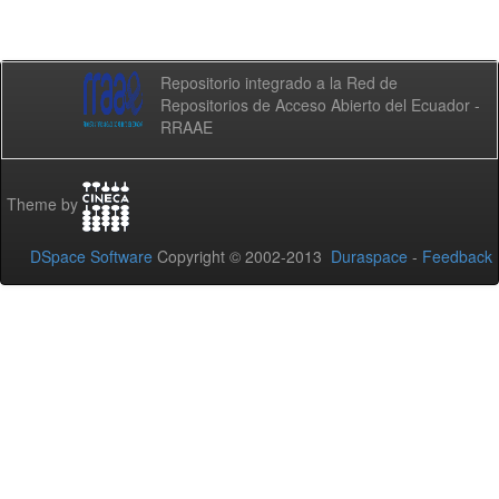
Repositorio integrado a la Red de
Repositorios de Acceso Abierto del Ecuador -
RRAAE
Theme by
DSpace Software
Copyright © 2002-2013
Duraspace
-
Feedback