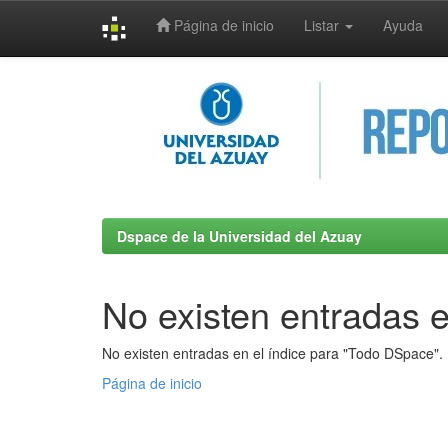
Página de inicio
Listar
Ayuda
Skip
navigation
Dspace de la Universidad del Azuay
No existen entradas e
No existen entradas en el índice para "Todo DSpace".
Página de inicio