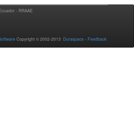
l Ecuador - RRAAE
oftware
Copyright © 2002-2013
Duraspace
-
Feedback