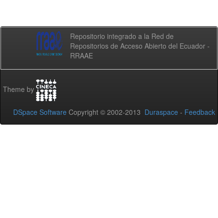
Repositorio integrado a la Red de
Repositorios de Acceso Abierto del Ecuador -
RRAAE
Theme by
DSpace Software
Copyright © 2002-2013
Duraspace
-
Feedback