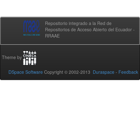
Repositorio integrado a la Red de
Repositorios de Acceso Abierto del Ecuador -
RRAAE
Theme by
DSpace Software
Copyright © 2002-2013
Duraspace
-
Feedback