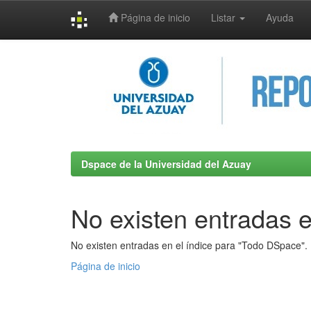
Página de inicio
Listar
Ayuda
Skip
navigation
Dspace de la Universidad del Azuay
No existen entradas e
No existen entradas en el índice para "Todo DSpace".
Página de inicio