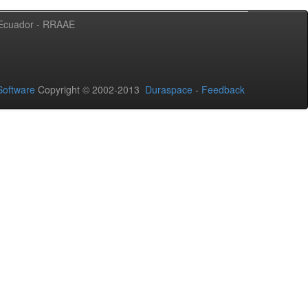
l Ecuador - RRAAE
oftware
Copyright © 2002-2013
Duraspace
-
Feedback