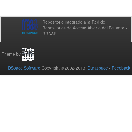
Repositorio integrado a la Red de
Repositorios de Acceso Abierto del Ecuador -
RRAAE
Theme by
DSpace Software
Copyright © 2002-2013
Duraspace
-
Feedback