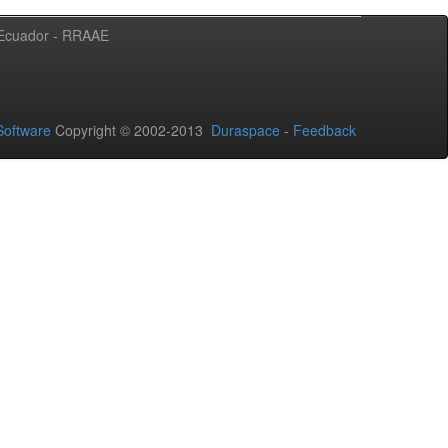
l Ecuador - RRAAE
oftware
Copyright © 2002-2013
Duraspace
-
Feedback