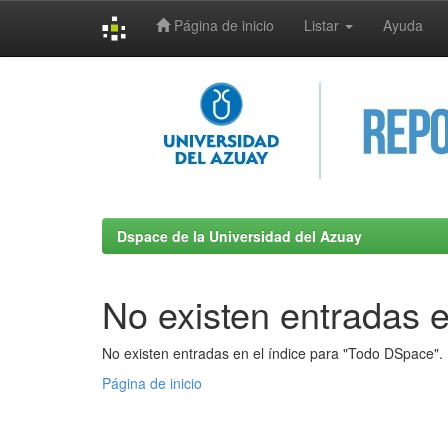
Página de inicio
Listar
Ayuda
Skip
navigation
Dspace de la Universidad del Azuay
No existen entradas e
No existen entradas en el índice para "Todo DSpace".
Página de inicio