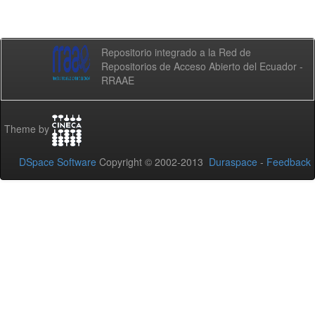
Repositorio integrado a la Red de
Repositorios de Acceso Abierto del Ecuador -
RRAAE
Theme by
DSpace Software
Copyright © 2002-2013
Duraspace
-
Feedback