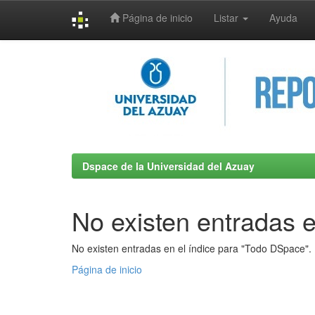
Página de inicio
Listar
Ayuda
Skip
navigation
Dspace de la Universidad del Azuay
No existen entradas e
No existen entradas en el índice para "Todo DSpace".
Página de inicio