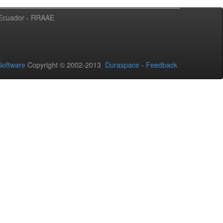
l Ecuador - RRAAE
oftware
Copyright © 2002-2013
Duraspace
-
Feedback