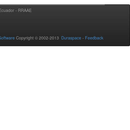
l Ecuador - RRAAE
oftware
Copyright © 2002-2013
Duraspace
-
Feedback