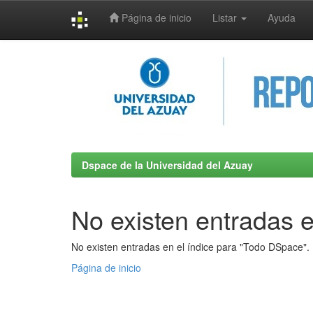
Página de inicio
Listar
Ayuda
Skip
navigation
Dspace de la Universidad del Azuay
No existen entradas e
No existen entradas en el índice para "Todo DSpace".
Página de inicio