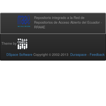
Repositorio integrado a la Red de
Repositorios de Acceso Abierto del Ecuador -
RRAAE
Theme by
DSpace Software
Copyright © 2002-2013
Duraspace
-
Feedback