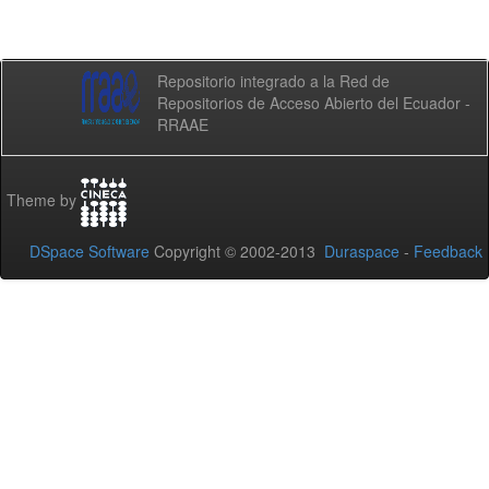
Repositorio integrado a la Red de
Repositorios de Acceso Abierto del Ecuador -
RRAAE
Theme by
DSpace Software
Copyright © 2002-2013
Duraspace
-
Feedback