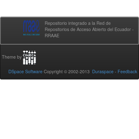
Repositorio integrado a la Red de
Repositorios de Acceso Abierto del Ecuador -
RRAAE
Theme by
DSpace Software
Copyright © 2002-2013
Duraspace
-
Feedback