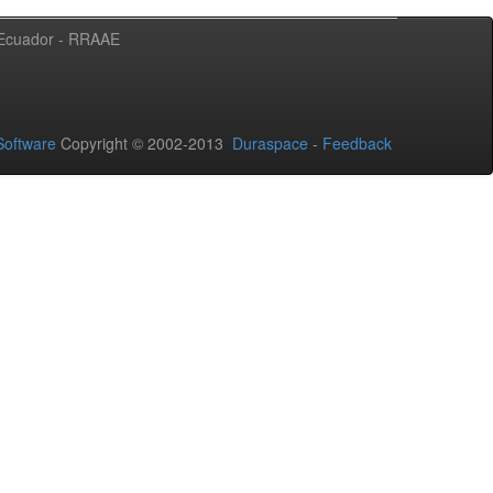
l Ecuador - RRAAE
oftware
Copyright © 2002-2013
Duraspace
-
Feedback