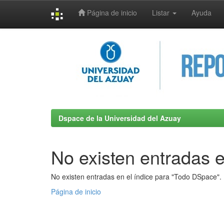
Página de inicio
Listar
Ayuda
Skip
navigation
Dspace de la Universidad del Azuay
No existen entradas e
No existen entradas en el índice para "Todo DSpace".
Página de inicio