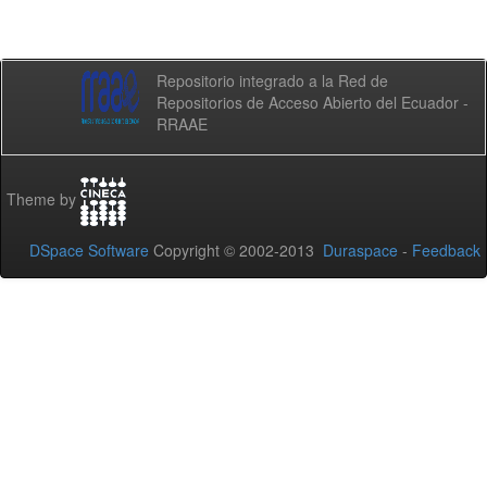
Repositorio integrado a la Red de
Repositorios de Acceso Abierto del Ecuador -
RRAAE
Theme by
DSpace Software
Copyright © 2002-2013
Duraspace
-
Feedback