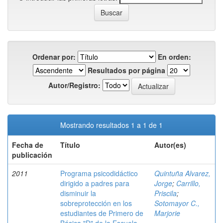
Ordenar por:
En orden:
Resultados por página
Autor/Registro:
Mostrando resultados 1 a 1 de 1
Fecha de
Título
Autor(es)
publicación
2011
Programa psicodidáctico
Quintuña Alvarez,
dirigido a padres para
Jorge
;
Carrillo,
disminuir la
Priscila
;
sobreprotección en los
Sotomayor C.,
estudiantes de Primero de
Marjorie