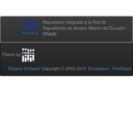
Repositorio integrado a la Red de
Repositorios de Acceso Abierto del Ecuador -
RRAAE
Theme by
DSpace Software
Copyright © 2002-2013
Duraspace
-
Feedback