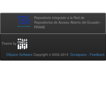
Repositorio integrado a la Red de
Repositorios de Acceso Abierto del Ecuador -
RRAAE
Theme by
DSpace Software
Copyright © 2002-2013
Duraspace
-
Feedback