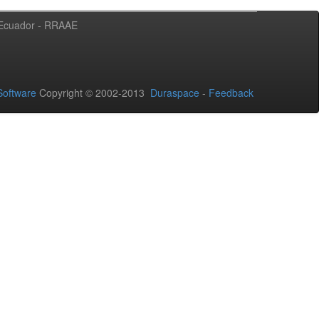
l Ecuador - RRAAE
oftware
Copyright © 2002-2013
Duraspace
-
Feedback