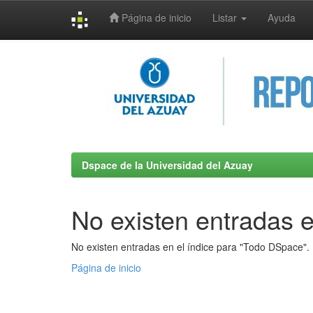
Página de inicio
Listar
Ayuda
Skip
navigation
Dspace de la Universidad del Azuay
No existen entradas e
No existen entradas en el índice para "Todo DSpace".
Página de inicio